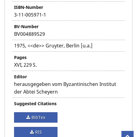
ISBN-Number
3-11-005971-1
BV-Number
BV004889529
1975, <<de>> Gruyter, Berlin [u.a.]
Pages
XVI, 229 S.
Editor
herausgegeben vom Byzantinischen Institut
der Abtei Scheyern
Suggested Citations
BibTex
RIS