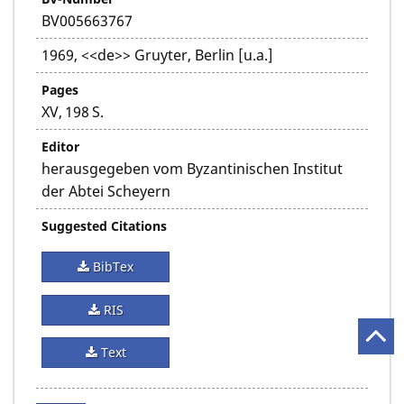
BV005663767
1969, <<de>> Gruyter, Berlin [u.a.]
Pages
XV, 198 S.
Editor
herausgegeben vom Byzantinischen Institut
der Abtei Scheyern
Suggested Citations
BibTex
RIS
Text