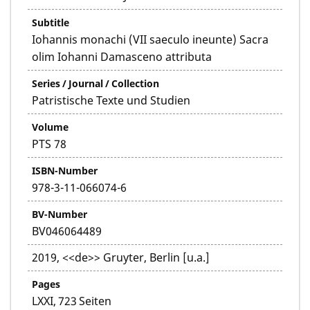
Subtitle
Iohannis monachi (VII saeculo ineunte) Sacra
olim Iohanni Damasceno attributa
Series / Journal / Collection
Patristische Texte und Studien
Volume
PTS 78
ISBN-Number
978-3-11-066074-6
BV-Number
BV046064489
2019, <<de>> Gruyter, Berlin [u.a.]
Pages
LXXI, 723 Seiten