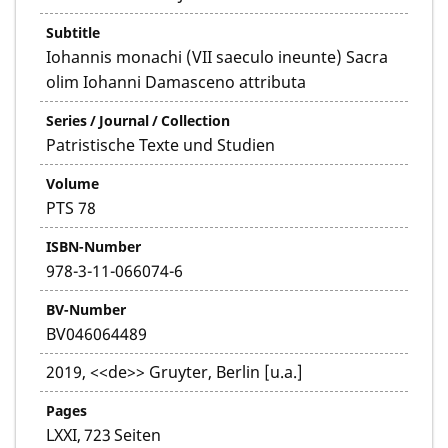
Subtitle
Iohannis monachi (VII saeculo ineunte) Sacra
olim Iohanni Damasceno attributa
Series / Journal / Collection
Patristische Texte und Studien
Volume
PTS 78
ISBN-Number
978-3-11-066074-6
BV-Number
BV046064489
2019, <<de>> Gruyter, Berlin [u.a.]
Pages
LXXI, 723 Seiten