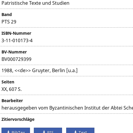
Patristische Texte und Studien
Band
PTS 29
ISBN-Nummer
3-11-010173-4
BV-Nummer
BV000729399
1988, <<de>> Gruyter, Berlin [u.a.]
Seiten
XX, 607 S.
Bearbeiter
herausgegeben vom Byzantinischen Institut der Abtei Sch
Zitiervorschläge
BibTex
RIS
Text